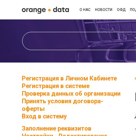
О НАС
НОВОСТИ
ОФД
ПО
Регистрация в Личном Кабинете
Регистрация в системе
Проверка данных об организации
Принять условия договора-
оферты
Вход в систему
Заполнение реквизитов