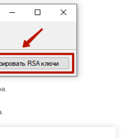
ча.
а.