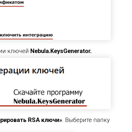
ции ключей
Nebula.KeysGenerator.
ерировать
RSA
ключи»
. Выберите папку