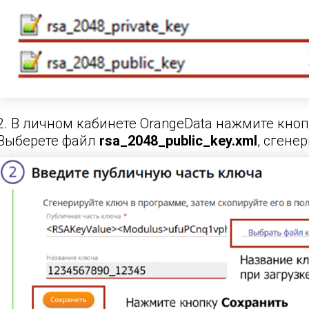
2. В личном кабинете
OrangeData
нажмите кно
Выберете файл
rsa_2048_public_key.xml
, сгене