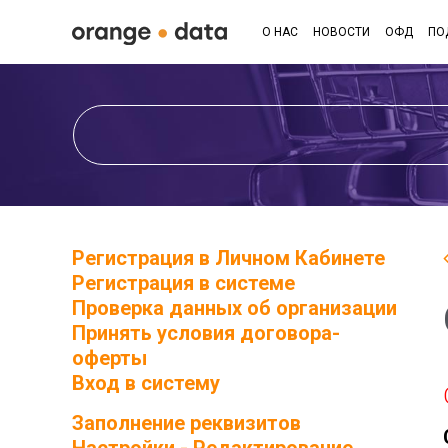
О НАС
НОВОСТИ
ОФД
ПО
Регистрация в Личном Кабинете
Регистрация в системе
Проверка данных об организации
Принять условия договора-
оферты
Вход в систему
Заполнение реквизитов